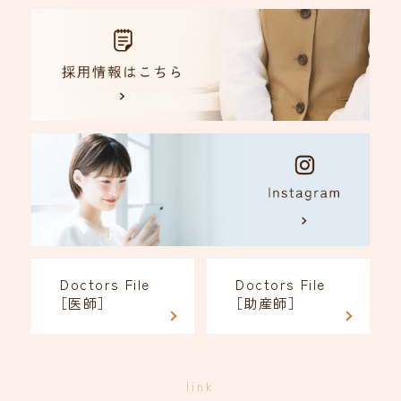
Doctors File
Doctors File
［医師］
［助産師］
link