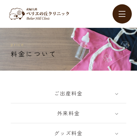
price
料金について
ご出産料金
外来料金
グッズ料金